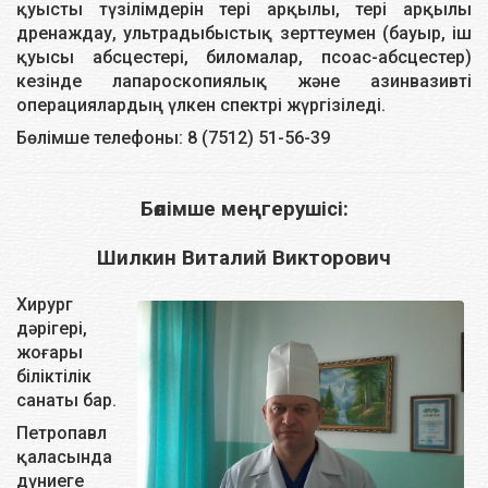
қуысты түзілімдерін тері арқылы, тері арқылы
дренаждау, ультрадыбыстық зерттеумен (бауыр, іш
қуысы абсцестері, биломалар, псоас-абсцестер)
кезінде лапароскопиялық және азинвазивті
операциялардың үлкен спектрі жүргізіледі.
Бөлімше телефоны: 8 (7512) 51-56-39
Бөлімше меңгерушісі:
Шилкин Виталий Викторович
Хирург
дәрігері,
жоғары
біліктілік
санаты бар.
Петропавл
қаласында
дүниеге