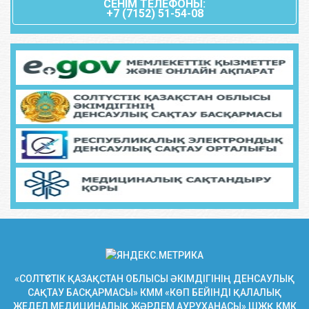
СЕНIМ ТЕЛЕФОНЫ:
+7 (7152) 51-54-08
«СОЛТҮСТІК ҚАЗАҚСТАН ОБЛЫСЫ ӘКІМДІГІНІҢ ДЕНСАУЛЫҚ
САҚТАУ БАСҚАРМАСЫ» КММ «КӨП БЕЙІНДІ ҚАЛАЛЫҚ
ЖЕДЕЛ МЕДИЦИНАЛЫҚ ЖӘРДЕМ АУРУХАНАСЫ» ШЖҚ КМК