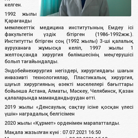
келген.
1992 жылы
Қарағанды
мемлекеттік медицина институтының Емдеу ісі
факультетін үздік бітірген (1986-1992жж.).
Институтты бітірген соң (1992 жылы) 3-ші қалалық
ауруханаға жұмысқа келіп, 1997 жылы 1
желтоқсанда хирургия бөлімшесінің меңгерушісі
болып тағайындалды.
Эндобейнехирургия негіздері, хирургиядағы шағын
инвазивті технологиялар, Пластикалық хирургия,
шұғыл хирургияның өзекті мәселелері бағыттары
бойынша Астана, Алматы, Мәскеу, Челябинск, Қазан
қалаларында мамандандырудан өтті.
2019 жылы «Денсаулық сақтау ісіне қосқан үлесі
үшін» наградалық белгісімен
2020 жылы «Құрмет» орденімен марапатталды.
Мақала жазылған күні : 07.07.2021 16:50