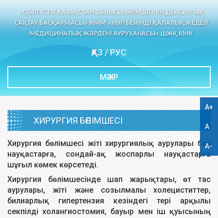
«СОЛТҮСТІК ҚАЗАҚСТАН ОБЛЫСЫ ӘКІМДІГІНІҢ ДЕНСАУЛЫҚ
САҚТАУ БАСҚАРМАСЫ» КММ «КӨП БЕЙІНДІ ҚАЛАЛЫҚ ЖЕДЕЛ
МЕДИЦИНАЛЫҚ ЖӘРДЕМ АУРУХАНАСЫ» ШЖҚ КМК
ҚАЗ
/
РУС
МӘЗІР
A+
ХИРУРГИЯ БӨЛІМШЕСІ
A
Хирургия бөлімшесі жіті хирургиялық аурулары бар
A-
науқастарға, сондай-ақ жоспарлы науқастарға
шұғыл көмек көрсетеді.
Хирургия бөлімшесінде шап жарықтары, өт тас
аурулары, жіті және созылмалы холециститтер,
билиарлық гипертензия кезіндегі тері арқылы
секпілді холангиостомия, бауыр мен іш қуысының