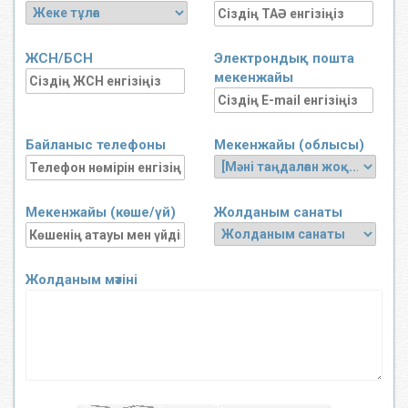
ЖСН/БСН
Электрондық пошта
мекенжайы
Байланыс телефоны
Мекенжайы (облысы)
Мекенжайы (көше/үй)
Жолданым санаты
Жолданым мәтіні