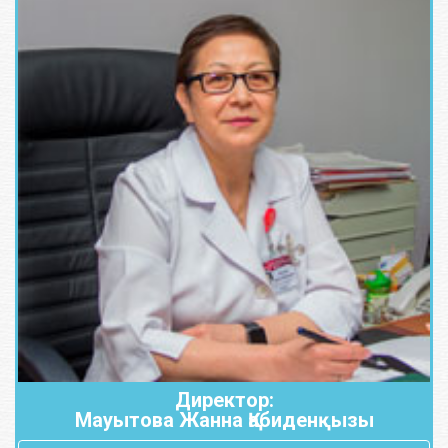
Директор:
Мауытова Жанна Қабиденқызы