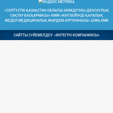
«СОЛТҮСТІК ҚАЗАҚСТАН ОБЛЫСЫ ӘКІМДІГІНІҢ ДЕНСАУЛЫҚ
САҚТАУ БАСҚАРМАСЫ» КММ «КӨП БЕЙІНДІ ҚАЛАЛЫҚ
ЖЕДЕЛ МЕДИЦИНАЛЫҚ ЖӘРДЕМ АУРУХАНАСЫ» ШЖҚ КМК
САЙТТЫ СҮЙЕМЕЛДЕУ: «ИНТЕГРО КОМПАНИЯСЫ»