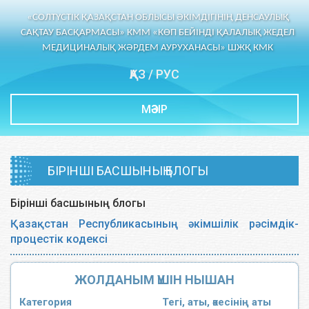
«СОЛТҮСТІК ҚАЗАҚСТАН ОБЛЫСЫ ӘКІМДІГІНІҢ ДЕНСАУЛЫҚ
САҚТАУ БАСҚАРМАСЫ» КММ «КӨП БЕЙІНДІ ҚАЛАЛЫҚ ЖЕДЕЛ
МЕДИЦИНАЛЫҚ ЖӘРДЕМ АУРУХАНАСЫ» ШЖҚ КМК
ҚАЗ
/
РУС
МӘЗІР
БІРІНШІ БАСШЫНЫҢ БЛОГЫ
Бірінші басшының блогы
Қазақстан Республикасының әкімшілік рәсімдік-
процестік кодексі
ЖОЛДАНЫМ ҮШІН НЫШАН
Категория
Тегі, аты, әкесінің аты