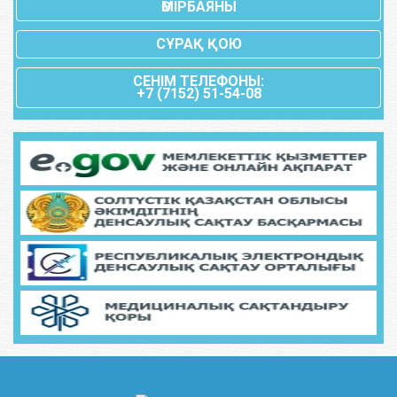
ӨМІРБАЯНЫ
СҰРАҚ ҚОЮ
СЕНIМ ТЕЛЕФОНЫ:
+7 (7152) 51-54-08