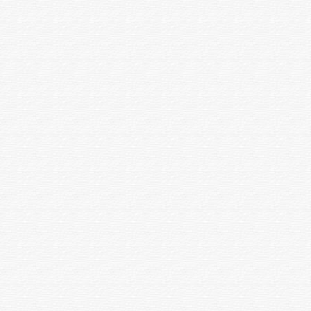
Электрокардиограмманы
1 емшара
1000
декодтау
Жоғарғы аяқтардың
1 емшара
3000
реовазографиясы
Төменгі аяқтардың
1 емшара
3000
реовазограммасы
Жақ-бет хирургиясы оталары
Имплантты орнату
ота
192000
Наркозы бар жоғарғы жақ
сүйекті жақ сүйек сағасының
ота
93600
пластикасы
Үстіңгі жақ жақ сүйегінің
ота
81900
сағасының пластикасы ж/а