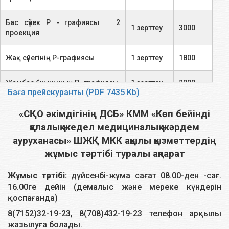
Бас сүйек Р - графиясы 2
1 зерттеу
3000
проекция
Жақ сүйегінің Р-графиясы
1 зерттеу
1800
Жамбас буынының Р- графиясы
1 зерттеу
2000
Баға прейскуранты (PDF 7435 Kb)
Құйрық сүйектің Р -графиясы
1 зерттеу
2000
«СҚО әкімдігінің ДСБ» КММ «Көп бейінді
қалалық жедел медициналық жәрдем
Иық буынының Р -графиясы 1
1 зерттеу
1700
ауруханасы» ШЖҚ МКК ақылы қызметтердің
проекция
жұмыс тәртібі туралы ақпарат
Тізе буынының Р-графиясы
1 зерттеу
2800
Жұмыс тәртібі:
дүйсенбі-жұма сағат 08.00-ден -сағ.
16.00ге дейін (демалыс және мереке күндерін
Жіліншік Р-графиясы
1 зерттеу
2800
қоспағанда)
8(7152)32-19-23, 8(708)432-19-23 телефон арқылы
Сан Р-графиясы
1 зерттеу
2800
жазылуға болады.