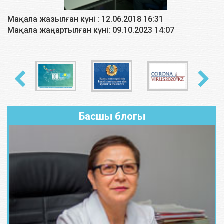
телнұсқасы
Мақала жазылған күні : 12.06.2018 16:31
Дискіге КТ зерттеу деректерін
Мақала жаңартылған күні: 09.10.2023 14:07
1 қызмет
1500
жазу
Флюорография зерттеулерінің
1 қызмет
500
қайта сипаттамасы (телнұсқа)
I. ЕААҰ арналған бактериологиялық талдаулар
Басшы блогы
Клиникалық материалды
флораға (несеп, өт) зерттеу
көздің, құлақтың, жараның,
1 зерттеу
4000
пунктаттардың, жоғарғы тыныс
алу жолдар және т.б.) таза
дақылдар бөлініп
Клиникалық материалды
флораға (несеп, өт) зерттеу
көздің, құлақтың, жараның,
1 зерттеу
2500
пунктаттардың, жоғарғы тыныс