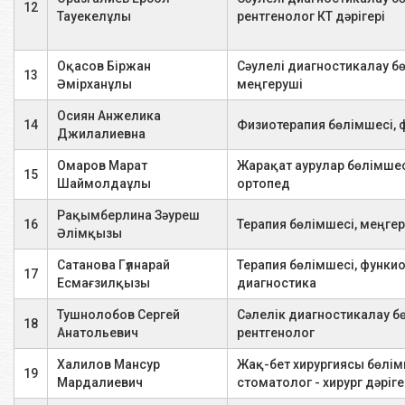
12
Тауекелұлы
рентгенолог КТ дәрігері
Бауыр УДЗ
1 зерттеу
5500
Оқасов Біржан
Сәулелі диагностикалау б
13
Әмірханұлы
меңгеруші
Өт көпіршігі мен ағындардың
1 зерттеу
6000
УДЗ
Осиян Анжелика
14
Физиотерапия бөлімшесі, 
Джилалиевна
Ұйқы безінің УДЗ
1 зерттеу
5500
Омаров Марат
Жарақат аурулар бөлімшес
15
Шаймолдаұлы
ортопед
Бүйректің УДЗ
1 зерттеу
3500
Рақымберлина Зәуреш
16
Терапия бөлімшесі, меңге
Әлімқызы
Бүйрек сүйектерінің түйіндері
1 зерттеу
3000
Сатанова Гүлнарай
Терапия бөлімшесі, функ
17
Қалдық несеппен несептің УДЗ
1 зерттеу
4300
Есмағзилқызы
диагностика
Тушнолобов Сергей
Сәлелік диагностикалау б
18
Абдоминальды датчикпен
Анатольевич
рентгенолог
1 зерттеу
4500
гениталийдің УДЗ
Халилов Мансур
Жақ-бет хирургиясы бөлім
19
Мардалиевич
стоматолог - хирург дәріге
Трансвагинальды датчикпен
1 зерттеу
4300
гениталийдің УДЗ