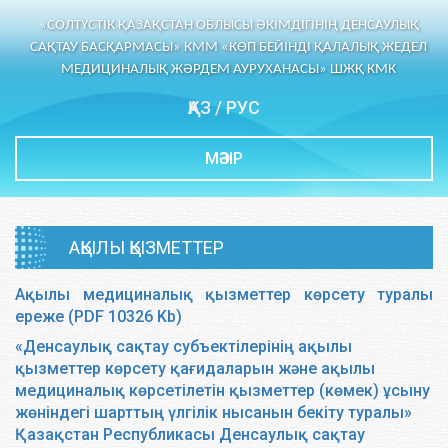
«СОЛТҮСТІК ҚАЗАҚСТАН ОБЛЫСЫ ӘКІМДІГІНІҢ ДЕНСАУЛЫҚ
САҚТАУ БАСҚАРМАСЫ» КММ «КӨП БЕЙІНДІ ҚАЛАЛЫҚ ЖЕДЕЛ
МЕДИЦИНАЛЫҚ ЖӘРДЕМ АУРУХАНАСЫ» ШЖҚ КМК
ҚАЗ
/
РУС
МӘЗІР
АҚЫЛЫ ҚЫЗМЕТТЕР
Ақылы медициналық қызметтер көрсету туралы
ереже (PDF 10326 Kb)
«Денсаулық сақтау субъектілерінің ақылы
қызметтер көрсету қағидаларын және ақылы
медициналық көрсетілетін қызметтер (көмек) ұсыну
жөніндегі шарттың үлгілік нысанын бекіту туралы»
Қазақстан Республикасы Денсаулық сақтау