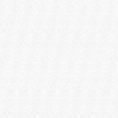
анықтау
Иммуноферменттік талдау
арқылы қан сарысуындағы
SARS-CoV-2 (COVID-19)
1 зерттеу
4500
коронавирусына IgM
класындағы антиденелерді
анықтау
Определение антиспермальных
1 зерттеу
13000
антител класса I g G (MarTest)
І тропонин анықтау
1 зерттеу
3500
Д-димерді анықтау
1 зерттеу
3500
Прокальцитонинді анықтау
1 зерттеу
8500
Қандағы газдарды,
электролиттерді және
1 зерттеу
6000