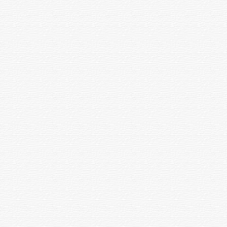
цоликлондар
ЭМL қан анализі(мерезге
1 зерттеу
1000
микрореакция)
V. Биохимиялық зерттеулер
Аланинаминотранфераза (АЛТ)
1 зерттеу
1200
Аспартатаминотрансфераза
1 зерттеу
1000
(АСТ)
Жалпы белок
1 зерттеу
1000
Мочевина
1 зерттеу
1400
Диастаза мочи ,крови(амилаза)
1 зерттеу
1300
Биллирубин общий
1 зерттеу
1300