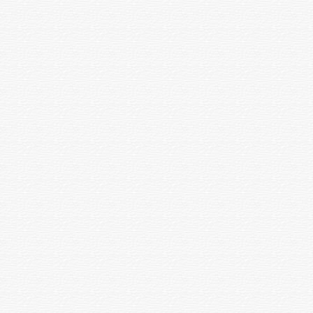
метаболиттерді анықтау
Хирургия
ФГДС
1 зерттеу
7500
ФГДС көктамырішілік
1 зерттеу
15000
анестезиямен ӨЖЖсыз
Бейнебронхоскопия
1 зерттеу
10000
Эндоскопическое определение
1 зерттеу
6000
HP
Бейнеколоноскопия
1 зерттеу
15000
Бейнеколоноскопия
көктамырішілік анестезиямен
1 зерттеу
22500
ӨЖЖсыз