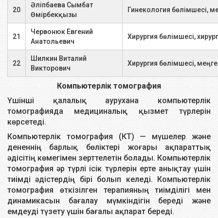
Әліпбаева Сымбат
20
Гинекология бөлімшесі, ме
Өмірбекқызы
Қуық безінің УДЗ
1 зерттеу
4500
Червонюк Евгений
трансректальды (ТРУЗИ)
21
Хирургия бөлімшесі, хирург
Анатольевич
Трансабдоминалды УДЗ бездер
Шилкин Виталий
22
Хирургия бөлімшесі, меңг
мен несеп қалдық зәрі бар
1 зерттеу
5000
Викторович
көпіршік
Компьютерлiк томография
Үшінші қалалық аурухана компьютерлiк
Жұмсақ тіндердің УДЗ
1 зерттеу
3000
томографияда медициналық қызмет түрлерiн
көрсетедi.
Жамбас буындарының УДЗ
1 зерттеу
3200
Компьютерлiк томография (КТ) — мүшелер және
дененнiң барлық бөлiктерi жоғары ақпараттық
Тізе буындарының УДЗ
1 зерттеу
3200
әдiсiтiң көмегiмен зерттелетiн болады. Компьютерлiк
томография әр түрлi iсiк түрлерiн ерте анықтау үшiн
Жіліншік буындарының УДЗ
1 зерттеу
3200
тиiмдi әдiстердiң бiрi болып келедi. Компьютерлiк
томография өткiзiлген терапияның тиiмдiлiгi мен
Иық буындарының УДЗ
1 зерттеу
3200
динамикасын бағалау мүмкiндiгiн бередi және
емдеудi түзету үшiн бағалы ақпарат бередi.