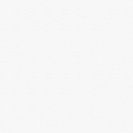
Қақырықты зерттеу Жалпы
1 зерттеу
750
клиникалық
Нечипоренко бойынша зәр
1 зерттеу
1000
Зимницкий бойынша зәр
1 зерттеу
600
Зәрдегі өт пигменттерін анықтау
1 зерттеу
200
Ацетонның, кетон денелерінің
1 зерттеу
400
болуына зәр анализі
Қарапайымдылар мен
гельминттерге арналған нәжісті
1 зерттеу
1200
зерттеу
Копрограмма
1 зерттеу
1400
Рабинович бойынша
1 зерттеу
1000