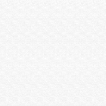
1 зерттеу
350
және қан кету ұзақтығы)
III. Коагулологиялық зерттеулер
АЧТВ
1 зерттеу
600
РФМК
1 зерттеу
600
МНО,ПТИ,ПВ
1 зерттеу
750
Фибриноген
1 зерттеу
600
Антитромбин III
1 зерттеу
1700
IV. Иммуносерологиялық зерттеулер
Қан тобын анықтау, Rh факторы
станд.эритроциттер мен
1 зерттеу
1500