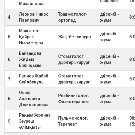
сәрсенбі
15
Михайловна
Алдыңғы білектің Р -графиясы
1 зерттеу
2800
2 проекция
Леонов Никос
Травмотолог-
дүйсенбі -
4
8:
Павлович
ортопед
жұма
Фистулохолангиография
1 зерттеу
12000
Мәжитов
дүйсенбі -
5
Қайрат
Жақ-бет хирургі
8:
жұма
Білек-сәулесінің буынының Р
Нығметұлы
1 зерттеу
2800
-графиясы 2 проекция
Байзақова
Стоматолог
дүйсенбі -
6
Жүлдыз
8:
Аяқ саусақтарының, қол
дәрігері, хирург
жұма
Еркінқызы
саусақтарының Р- графиясы 2
1 зерттеу
2800
проекция
Ғалиев Жабай
Стоматолог
дүйсенбі -
7
8:
Сейлбекұлы
дәрігері, хирург
жұма
Р - мұрынның қосалқы
Осиян
түйіршіктерінің графиясы, 1
1 зерттеу
1800
Реабилитолог,
дүйсенбі -
8
Анжелика
8:
проекциядағы төменгі жақ сүйек
Физиотерапевт
жұма
Джилалиевна
Р - 1-ші проекциядағы
Рақымберлина
1 зерттеу
1800
Пульмонолог,
дүйсенбі -
08
табанның Р-графиясы
9
Зәуреш
Терапевт
жұма
15
Әлімқызы
Табанның бүйірлік проекциядағы