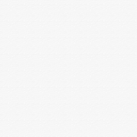
Жоғарғы ғасыр әжімдерін жою
ота
60840
(біржақты)
Май жарықтарын жоя отырып,
жоғарғы ғасырдағы әжімдерді
ота
64740
жою (бір жағы)
Төменгі ғасырдағы әжімдерді
ота
60840
жою (бір жағы
Көздің бұрыштарынан
ота
63960
әжімдерді жою (біржақты)
Бет әжімдерінің айналмалы
ота
124800
лифтингі (бір жағы)
Қанатты шеміршектер мен
ота
99840
мұрын қалқаларын түзету