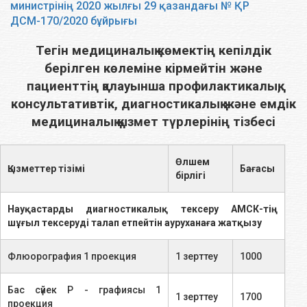
министрінің 2020 жылғы 29 қазандағы № ҚР
ДСМ-170/2020 бұйрығы
Тегiн медициналық көмектiң кепiлдiк
берiлген көлемiне кiрмейтiн және
пациенттiң қалауынша профилактикалық,
консультативтiк, диагностикалық және емдiк
медициналық қызмет түрлерiнiң тiзбесi
Өлшем
Қызметтер тізімі
Бағасы
бірлігі
Науқастарды диагностикалық тексеру АМСК-тің
шұғыл тексеруді талап етпейтін ауруханаға жатқызу
Флюорография 1 проекция
1 зерттеу
1000
Бас сүйек Р - графиясы 1
1 зерттеу
1700
проекция