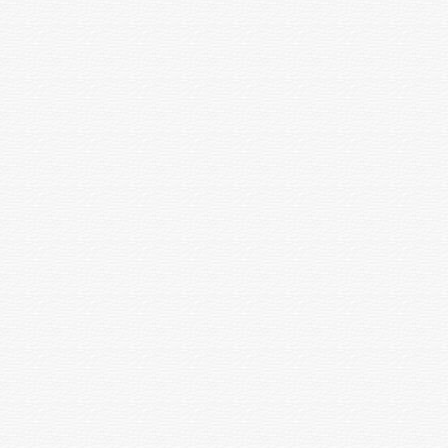
Ректороманоскопия
1 зерттеу
5000
Эндоскопиялық шымшу
1 зерттеу
3500
биопсиясы
Цитологиялық зерттеу
(Романовский-Гимзе бойынша
1 зерттеу
2000
бояумен
Эндоскопиялық сурет
1 зерттеу
1200
Травматология
Буындардың емдік -
диагностикалық пункциясы
(иық, шынтақ,тізе, тобық, қол
және аяқ) буынішілік енгізумен
1 қызмет
5000
дәрілік заттарды(және