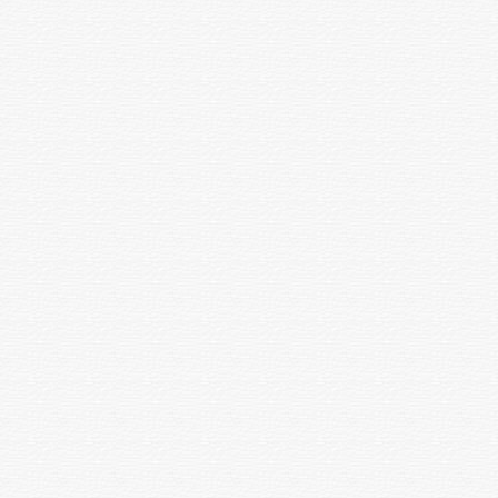
ЛПВП
1 зерттеу
1000
ЛПНП,ЛПОНП
1 зерттеу
1300
Сарысудағы темірі
1 зерттеу
1200
HBsAg (австралийский антиген)
1 зерттеу
2600
HBsAg расталған
1 зерттеу
4700
НCV (гепатит С)
1 зерттеу
4500
HCV (гепатит С) расталған
1 зерттеу
4500
Иммуноферменттік талдау
арқылы қан сарысуындағы
SARS-CoV-2 (COVID-19)
1 зерттеу
4500
коронавирусына IgG
класындағы антиденелерді