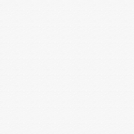
Билирубин тік, тік емес
1 зерттеу
500
Креатинин
1 зерттеу
1000
Жалпы холестерин
1 зерттеу
700
Триглицериды
1 зерттеу
1300
Калий ,натрий, жалпы кальций,
иондалған кальций,хлор
1 зерттеу
1500
анализаторда
Глюкоза
1 зерттеу
1000
Альбумин
1 зерттеу
1000
Липаза
1 зерттеу
800