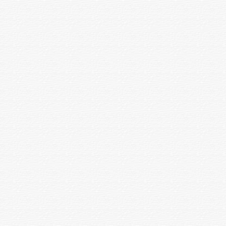
Фистула пластикасы
ота
73320
Пластика тыртық деформация
жоғарғы ерін, мұрын кейін
ота
73320
хейлопластика
Сілекей ысқыларының
ота
76440
пластикасы
Қоректендіргіш аяқта лоскутты
ота
95160
қалыптастыру (1-кезең)
Қоректендіретін аяқта
лоскутты қалыптастыру (2-
ота
70200
кезең)
Қан тамырында жамау
ота
93600
қалыптастыру 1 кезең)