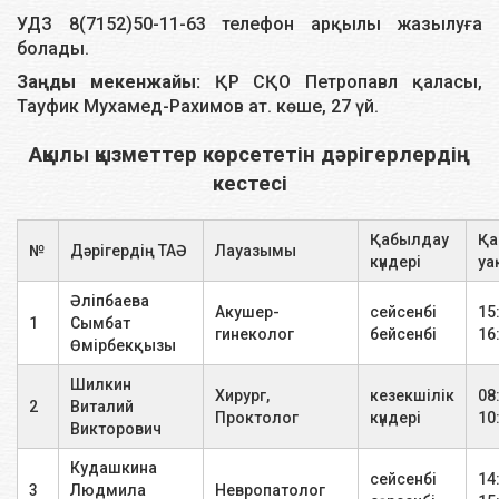
УДЗ 8(7152)50-11-63 телефон арқылы жазылуға
Омыртқаның мойын бөлімінің Р
1 зерттеу
2600
болады.
графиясы 2 проекция
Заңды мекенжайы:
ҚР СҚО Петропавл қаласы,
Тауфик Мухамед-Рахимов ат. көше, 27 үй.
Омыртқаның кеуде бөлімінің Р-
1 зерттеу
2800
графиясы 2 проекция
Ақылы қызметтер көрсететін дәрігерлердің
кестесі
Омыртқаның бел-кресстік
бөлімінің Р графиясы 2-
1 зерттеу
2800
проекция
Қабылдау
Қа
№
Дәрігердің ТАӘ
Лауазымы
күндері
уа
Табан буынының Р-графиясы 2
1 зерттеу
2800
Әліпбаева
проекция
Акушер-
сейсенбі
15
1
Сымбат
гинеколог
бейсенбі
16
Өмірбекқызы
Шынтақ буынының Р- графиясы
1 зерттеу
2800
2-проекция
Шилкин
Хирург,
кезекшілік
08
2
Виталий
Проктолог
күндері
10
Викторович
Иық сүйегінің Р -графиясы 2-
1 зерттеу
2800
проекция
Кудашкина
сейсенбі
14
3
Людмила
Невропатолог