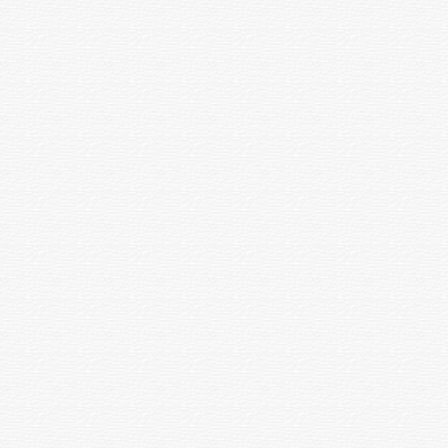
энтеробиозға қыру
Флораға әйелдердің
жағындыларын зерттеу
1 зерттеу
1200
(тазалық дәрежесі)
Спермограмма
1 зерттеу
6000
Нәжісті жасырын қанға зерттеу
1 зерттеу
1000
Анализатордағы жалпы қан
анализі( лейкоциттер
1 зерттеу
2000
формуласы және СОЭ бар)
Безгекке қан анализі
1 зерттеу
1000
Қандағы ретикулоциттерді
1 зерттеу
350
санау
Қанның ұюы (Сухарев бойынша