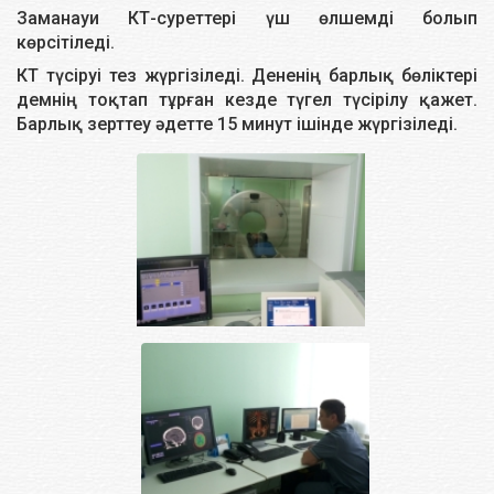
Сүт бездерінің УДЗ
1 зерттеу
4000
Заманауи КТ-суреттерi үш өлшемдi болып
көрсiтiледi.
Көкбауырды УДЗ
1 зерттеу
4000
КТ түсiруi тез жүргiзiледi. Дененiң барлық бөлiктерi
демнiң тоқтап тұрған кезде түгел түсiрiлу қажет.
Тамырлардың доплерография
Барлық зерттеу әдетте 15 минут iшiнде жүргiзiледi.
1 зерттеу
5500
зерттеуі
Рентгендік компьютерлік
томография, контрасталуы бар
1 зерттеу
15500
зерттеу (бір анатомиялық
аймақ)
Рентгендік компьютерлік
томография, контрастты
1 зерттеу
36335
зерттеу (бір анатомиялық
аймақ) контрастпен
Қорытындысы бар
компьютерлік томографтағы
1 қызмет
1500
рентгенологиялық суреттің