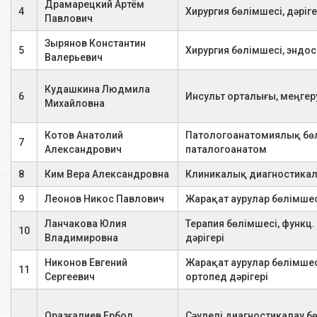
1 зерттеу
8000
Драмарецкий Артём
(контрастпен)
4
Хирургия бөлімшесі, дәріге
Павлович
Бүйректерді шолу Р-графиясы
Зырянов Константин
1 зерттеу
2000
5
Хирургия бөлімшесі, эндо
(контрастсыз)
Валерьевич
Кудашкина Людмила
Дуоденография
1 зерттеу
5000
6
Инсульт орталығы, меңгер
Михайловна
Жамбас сүйектерінің Р-графиясы
1 зерттеу
2200
Котов Анатолий
Патологоанатомиялық бө
7
Александрович
паталогоанатом
Сиалограмма
1 зерттеу
7300
8
Ким Вера Александровна
Клиникалық диагностикал
Іш сүйекті лимфотикалық
9
Леонов Никос Павлович
Жарақат аурулар бөлімшес
1 зерттеу
3500
түйіндердің УДЗ
Ланчакова Юлия
Терапия бөлімшесі, функц.
10
Владимировна
дәрігері
Плеврлік қуыс түйіндері
1 зерттеу
2300
Никонов Евгений
Жарақат аурулар бөлімшес
11
Сергеевич
ортопед дәрігері
Ұрық қуысы мүшелерін УДЗ
1 зерттеу
3500
Қалқанша бездің УДЗ
1 зерттеу
4000
Оразғалиев Ербол
Сәулелі диагностикалау б