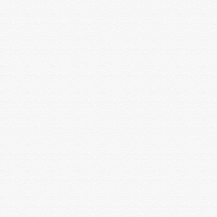
Функционалды диагностика
Реоэнцефалограмма
1 емшара
2500
ЭКГ
1 емшара
2000
Электроэнцефалография(ЭЭГ)
1 емшара
7000
Функционалдық сынамалары
бар Спирография
(фармакологиялық, физикалық
1 емшара
3500
жүктеме) автоматтандырылған
аппараттарда
Сыртқы тыныс алу функциясын
зерттеу (спирография,
1 емшара
3500
бодиплетизмография)