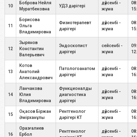
Боброва Нейля
дүйсенбі -
08
1 зерттеу
1800
10
УДЗ дәрігері
Р графиясы
Муратбековна
жұма
15
Борисова
Бүйірлік проекциядағы Р
Физиотерапевт
дүйсенбі -
08
1 зерттеу
16000
11
Ольга
-графиясы урографиясы
дәрігері
жұма
15
Владимировна
Гистеросальпингография
1 зерттеу
21500
Зырянов
Эндоскопист
сейсенбі -
09
12
Константин
дәрігері
жұма
12
Валерьевич
Жоғарғы және төменгі жақтың
1 зерттеу
3500
панорамалық суреті
Котов
Патологоанатом
дүйсенбі -
08
13
Анатолий
дәрігері
жұма
16
Александрович
Жоғарғы және төменгі жақтың
1 зерттеу
500
панорамалық суреті (телнұсқа)
Ланчакова
Функционалды
дүйсенбі -
08
14
Юлия
диагностика
жұма
16
Р - кеуде қуысы мүшелерінің
Владимировна
дәрігері
1 зерттеу
1300
шоғыры
Оқасов Біржан
Рентгенолог
дүйсенбі -
08
15
Әмірханұлы
дәрігері КТ
жұма
16
Р - скопия, Р - 1 проекциядағы
кеуде қуысы мүшелерінің
1 зерттеу
2400
Оразғалиев
Рентгенолог
дүйсенбі -
08
графиясы
16
Ербол