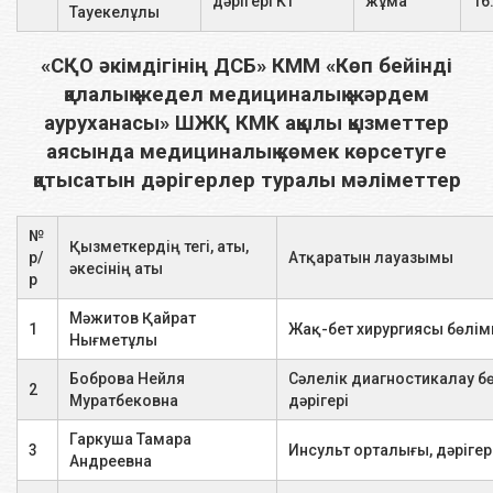
дәрігері КТ
жұма
16
Тауекелұлы
Р - скопия, Р - 2 проекциядағы
кеуде қуысы мүшелерінің
1 зерттеу
3600
«СҚО әкімдігінің ДСБ» КММ «Көп бейінді
графиясы
қалалық жедел медициналық жәрдем
ауруханасы» ШЖҚ КМК ақылы қызметтер
Р -скопия іш қуысы мүшелерінің
1 зерттеу
2200
аясында медициналық көмек көрсетуге
шоғыры (контрастсыз)
қатысатын дәрігерлер туралы мәліметтер
Р - скопия, Р -графия іш қуысы
мүшелерінің графиясы
1 зерттеу
3000
№
Қызметкердің тегі, аты,
(контрасты)
р/
Атқаратын лауазымы
әкесінің аты
р
Р - скопия өңештің шоғыры
Мәжитов Қайрат
1 зерттеу
12100
1
Жақ-бет хирургиясы бөлім
(бариймен контраст)
Нығметұлы
Боброва Нейля
Сәлелік диагностикалау б
Р -скопия қалың ішек
2
Муратбековна
дәрігері
скопиясы, ирригоскопия
1 зерттеу
6600
(контрастпен)
Гаркуша Тамара
3
Инсульт орталығы, дәрігер
Андреевна
Р -скопия асқазан шоғыры