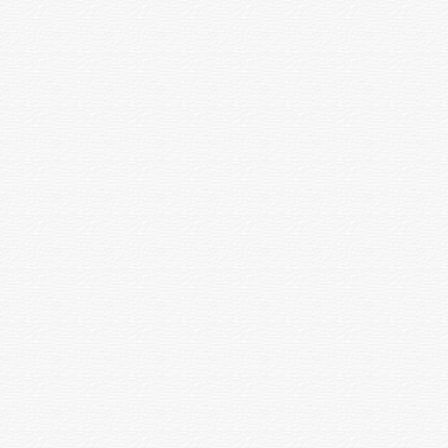
Мұрын ұзындығын азайту, түзету
ота
119652
Мұрынның самай тәрізді
ота
117780
деформациясының пластикасы
Шеміршекті контурлық
ота
121680
пластика
Мұрын өркешін жою
ота
95160
Тыртықты кесу
ота
78000
Имплантацияланған жүрекше
ота
96720
ақауының пластикасы (1 кезең)
Имплантацияланған жүрекше
ақауының пластикасы (2, 3
ота
75660
кезең)
Қос ерінді жою
ота
61308