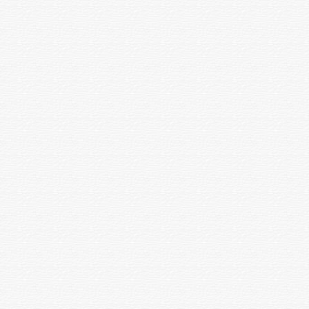
енгізусіз) (дәрілік заттардың
құнынсыз қаражат)
Жамбас буынының емдік -
диагностикалық пункциясы
дәрілік заттарды буынішілік
1 қызмет
5000
енгізумен (және енгізусіз)
(дәрілік заттардың құнынсыз)
Таңу
1 проц.
1500
Таңғышты алып тастау(скотч
1 прием
4500
каст) арамен
Гипс таңғышын қолдану
1 қызмет
4000
Гипсті алып тастау
1 қызмет
1000
Гипс таңу үшін басқа
1 қызмет
8000
медициналық ұйымдарға бару