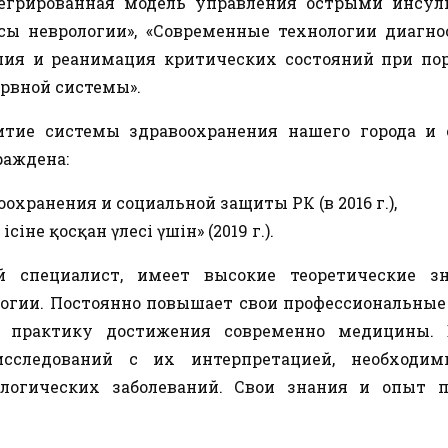
тегрированная модель управления острыми инсул
сы неврологии», «Современные технологии диагно
апия и реанимация критических состояний при по
ервной системы».
тие системы здравоохранения нашего города и о
раждена:
хранения и социальной защиты РК (в 2016 г.),
іне қосқан үлесі үшін» (2019 г.).
 специалист, имеет высокие теоретические з
логии. Постоянно повышает свои профессиональные
 практику достижения современно медицины. 
исследований с их интерпретацией, необходи
логических заболеваний. Свои знания и опыт п