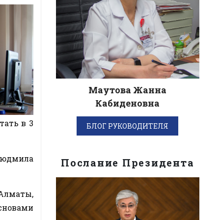
Маутова Жанна
Кабиденовна
тать в 3
БЛОГ РУКОВОДИТЕЛЯ
Людмила
Послание Президента
 Алматы,
сновами