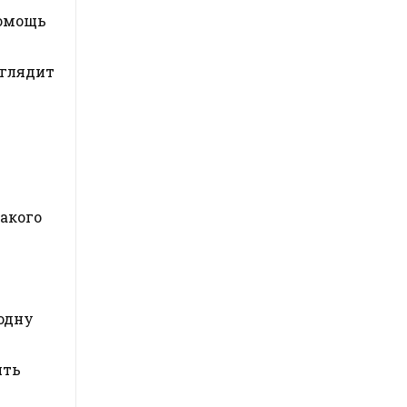
помощь
ыглядит
акого
 одну
ять