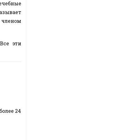
ечебные
азывает
 членом
Все эти
более 24