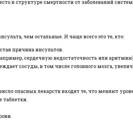
есто в структуре смертности от заболеваний систе
ульта, чем остальные. И чаще всего это те, кто:
астая причина инсультов.
(например, сердечную недостаточность или аритмию)
ждает сосуды, в том числе головного мозга, увели
исло опасных лекарств входят те, что меняют уров
е таблетки.
рови.