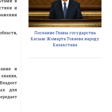
ьтами в
стики и
ражении
Послание Главы государства
бласти,
Касым-Жомарта Токаева народу
Казахстана
нания и
 знания,
Владеет
мых для
ередает