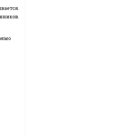
ивается.
нников.
рямо