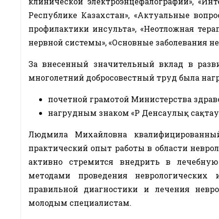
клинической электроэнцефалографии», «Ин
Республике Казахстан», «Актуальные вопро
профилактики инсульта», «Неотложная тер
нервной системы», «Основные заболевания н
За внесенный значительный вклад в разви
многолетний добросовестный труд была наг
почетной грамотой Министерства здравоо
нагрудным знаком «ҚР Денсаулық сақтау іс
Людмила Михайловна квалифицированный
практический опыт работы в области невро
активно стремится внедрить в лечебную
методами проведения неврологических 
правильной диагностики и лечения невро
молодым специалистам.