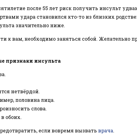
есятилетие после 55 лет риск получить инсульт удва
твами удара становился кто-то из близких родстве
ульта значительно ниже.
ти к вам, необходимо заняться собой. Желательно п
е признаки инсульта
ва.
ится нетвёрдой.
имер, половина лица.
роизносить слова.
 в обоих.
редотвратить, если вовремя вызвать
врача
.