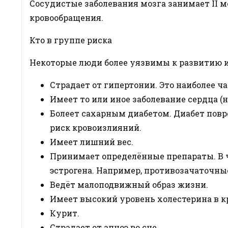
Сосудистые заболевания мозга занимает II м
кровообращения.
Кто в группе риска
Некоторые люди более уязвимы к развитию инс
Страдает от гипертонии. Это наиболее ч
Имеет то или иное заболевание сердца 
Болеет сахарным диабетом. Диабет повре
риск кровоизлияний.
Имеет лишний вес.
Принимает определённые препараты. В ч
эстрогена. Например, противозачаточны
Ведёт малоподвижный образ жизни.
Имеет высокий уровень холестерина в к
Курит.
Страдает от апноэ во сне.