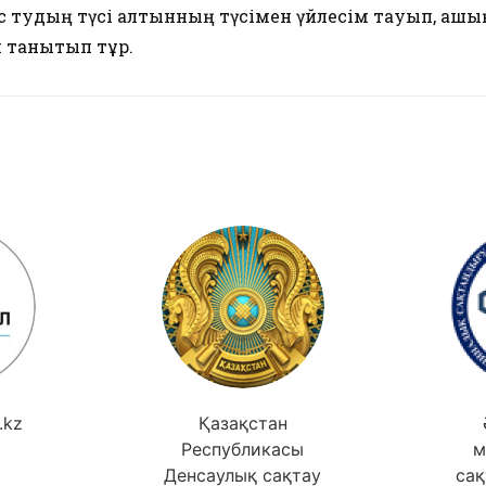
ес тудың түсі алтынның түсімен үйлесім тауып, ашық
н танытып тұр.
.kz
Қазақстан
Республикасы
м
Денсаулық сақтау
сақ