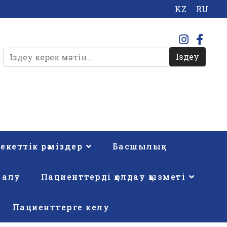
KZ
RU
Іздеу
кеттік рәміздер
Басшылық
 алу
Пациенттерді қолдау қызметі
Пациенттерге келу