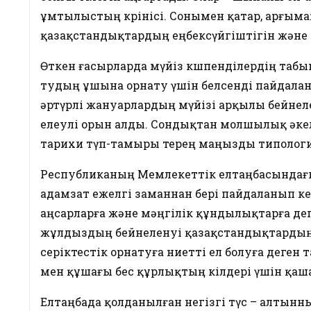
ұмтылыстың көрінісі. Сонымен қатар, арғым
қазақстандықтардың еңбексүйгіштігін және 
Өткен ғасырларда мүйіз көшпенділердің та
тудың ұшына орнату үшін белсенді пайдаланы
әртүрлі жануарлардың мүйізі арқылы бейне
елеулі орын алды. Сондықтан молшылық әкел
тарихи түп-тамыры терең маңызды типологи
Республиканың Мемлекеттік елтаңбасындағы
адамзат ежелгі заманнан бері пайдаланып кел
аңсарларға және мәңгілік құндылықтарға де
жұлдыздың бейнеленуі қазақстандықтарды
серіктестік орнатуға ниетті ел болуға дег
мен құшағы бес құрлықтың өкілдері үшін қаш
Елтаңбада қолданылған негізгі түс – алтынны