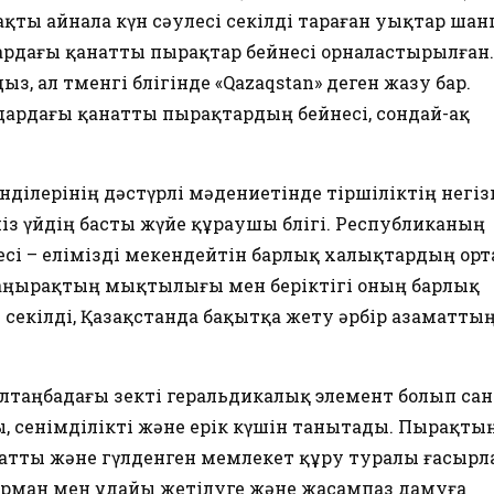
рақты айнала күн сәулесі секілді тараған уықтар ша
рдағы қанатты пырақтар бейнесі орналастырылған.
з, ал төменгі бөлігінде «Qazaqstan» деген жазу бар.
рдағы қанатты пырақтардың бейнесі, сондай-ақ
нділерінің дәстүрлі мәдениетінде тіршіліктің негіз
із үйдің басты жүйе құраушы бөлігі. Республиканың
і – елімізді мекендейтін барлық халықтардың орт
аңырақтың мықтылығы мен беріктігі оның барлық
екілді, Қазақстанда бақытқа жету әрбір азаматтың
таңбадағы өзекті геральдикалық элемент болып сан
, сенімділікті және ерік күшін танытады. Пырақты
атты және гүлденген мемлекет құру туралы ғасырл
-арман мен ұдайы жетілуге және жасампаз дамуға