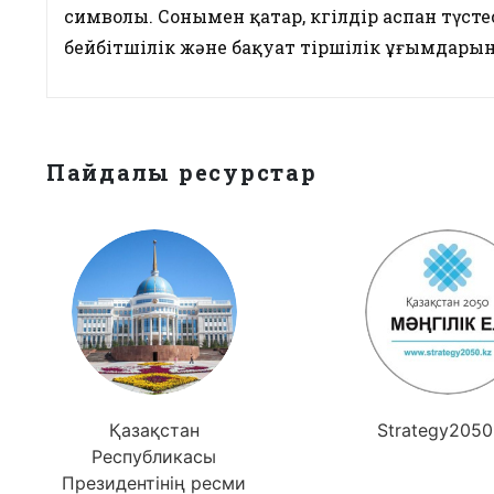
символы. Сонымен қатар, көгілдір аспан түст
бейбітшілік және бақуат тіршілік ұғымдары
Пайдалы ресурстар
Қазақстан
Strategy2050
Республикасы
Президентінің ресми