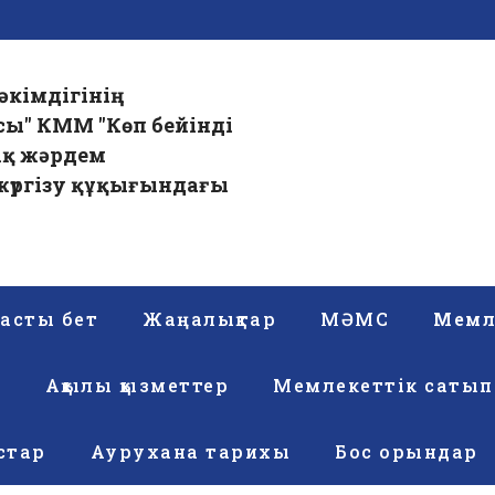
әкімдігінің
сы" КММ "Көп бейінді
ық жәрдем
үргізу құқығындағы
асты бет
Жаңалықтар
МӘМС
Мемле
р
Ақылы қызметтер
Мемлекеттік сатып
стар
Аурухана тарихы
Бос орындар