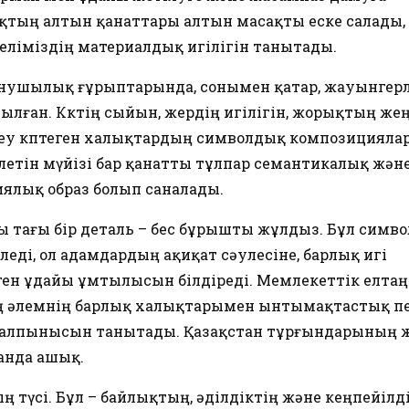
ақтың алтын қанаттары алтын масақты еске салады,
еліміздің материалдық игілігін танытады.
бынушылық ғұрыптарында, сонымен қатар, жауынгерл
лған. Көктің сыйын, жердің игілігін, жорықтың жең
леу көптеген халықтардың символдық композицияла
етін мүйізі бар қанатты тұлпар семантикалық жән
ялық образ болып саналады.
 тағы бір деталь – бес бұрышты жұлдыз. Бұл симв
еді, ол адамдардың ақиқат сәулесіне, барлық игі
ген ұдайы ұмтылысын білдіреді. Мемлекеттік елтаң
ң әлемнің барлық халықтарымен ынтымақтастық п
ен талпынысын танытады. Қазақстан тұрғындарының 
анда ашық.
ң түсі. Бұл – байлықтың, әділдіктің және кеңпейілд