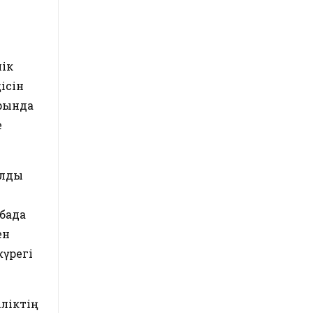
ік
ісін
рында
е
олды
бада
ен
жүрегі
іліктің