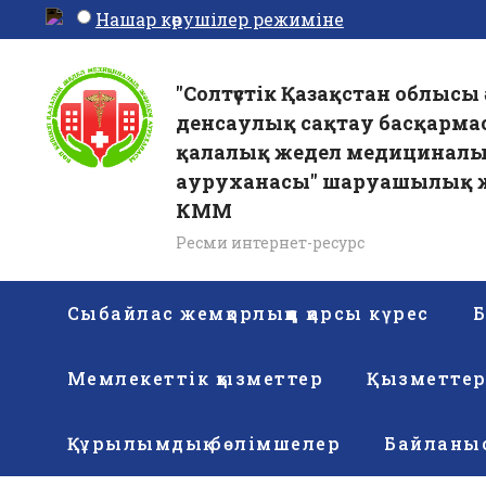
Нашар көрушілер режиміне
"Солтүстік Қазақстан облысы 
денсаулық сақтау басқарма
қалалық жедел медицинал
ауруханасы" шаруашылық ж
КММ
Ресми интернет-ресурс
Сыбайлас жемқорлыққа қарсы күрес
Б
Мемлекеттік қызметтер
Қызметте
Құрылымдық бөлімшелер
Байланы