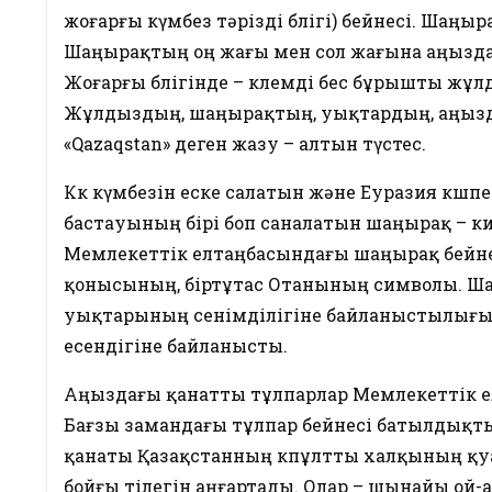
жоғарғы күмбез тәрізді бөлігі) бейнесі. Шаңы
Шаңырақтың оң жағы мен сол жағына аңызда
Жоғарғы бөлігінде – көлемді бес бұрышты жұлды
Жұлдыздың, шаңырақтың, уықтардың, аңызда
«Qazaqstan» деген жазу – алтын түстес.
Көк күмбезін еске салатын және Еуразия көшпе
бастауының бірі боп саналатын шаңырақ – ки
Мемлекеттік елтаңбасындағы шаңырақ бейнес
қонысының, біртұтас Отанының символы. Ш
уықтарының сенімділігіне байланыстылығы с
есендігіне байланысты.
Аңыздағы қанатты тұлпарлар Мемлекеттік ел
Бағзы замандағы тұлпар бейнесі батылдықты
қанаты Қазақстанның көпұлтты халқының қу
бойғы тілегін аңғартады. Олар – шынайы ой