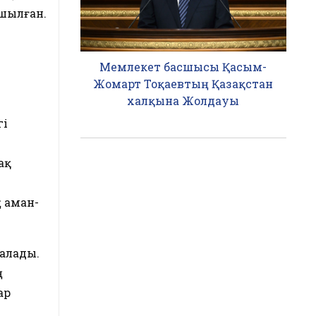
ншылған.
Мемлекет басшысы Қасым-
Жомарт Тоқаевтың Қазақстан
халқына Жолдауы
гі
ақ
 аман-
алады.
ң
ар