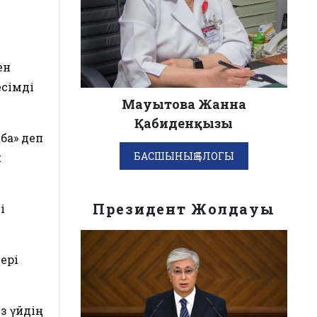
ен
есімді
Мауытова Жанна
Қабиденқызы
ба» деп
БАСШЫНЫҢ БЛОГЫ
л
Президент Жолдауы
і
ері
з үйдің