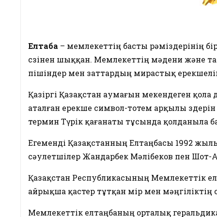
Елтаңба
– мемлекеттің басты рәміздерінің бірі.
сөзінен шыққан. Мемлекеттің мәдени және та
пішіндер мен заттардың мирастық ерекшелік 
Қазіргі Қазақстан аумағын мекендеген қола 
аталған ерекше символ-тотем арқылы өздерін
термин Түрік қағанаты тұсында қолданыла ба
Егеменді Қазақстанның Елтаңбасы 1992 жылы
сәулетшілер Жандарбек Мәлібеков пен Шот-
Қазақстан Республикасының Мемлекеттік елт
айрықша қастер тұтқан өмір мен мәңгіліктің
Мемлекеттік елтаңбаның орталық геральдикал