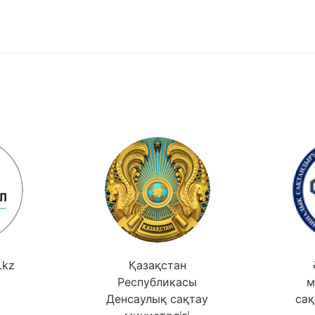
.kz
Қазақстан
Республикасы
м
Денсаулық сақтау
сақ