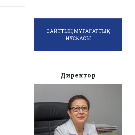
САЙТТЫҢ МҰРАҒАТТЫҚ
НҰСҚАСЫ
Директор