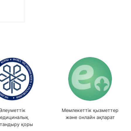
Әлеуметтік
Мемлекеттік қызметтер
едициналық
және онлайн ақпарат
тандыру қоры