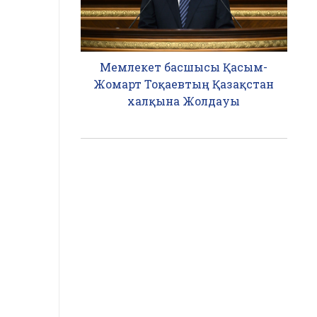
Мемлекет басшысы Қасым-
Жомарт Тоқаевтың Қазақстан
халқына Жолдауы