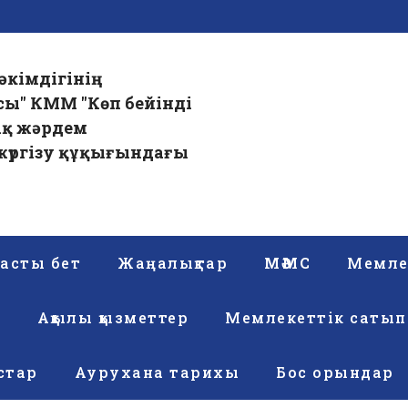
әкімдігінің
сы" КММ "Көп бейінді
ық жәрдем
үргізу құқығындағы
асты бет
Жаңалықтар
МӘМС
Мемле
р
Ақылы қызметтер
Мемлекеттік сатып
стар
Аурухана тарихы
Бос орындар