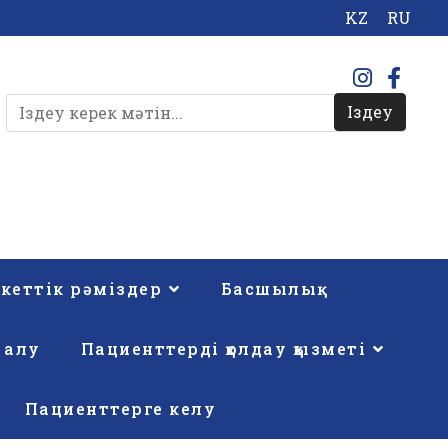
KZ
RU
Іздеу
кеттік рәміздер
Басшылық
 алу
Пациенттерді қолдау қызметі
Пациенттерге келу