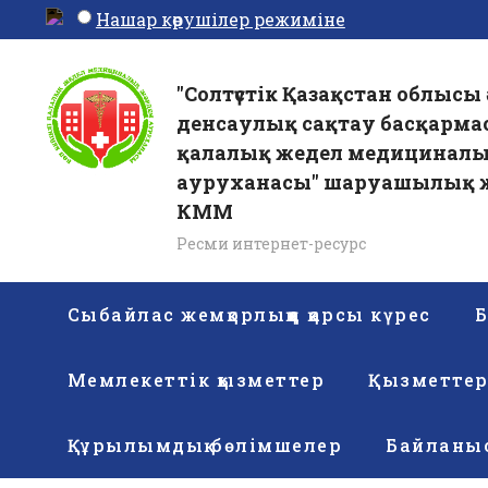
Нашар көрушілер режиміне
"Солтүстік Қазақстан облысы 
денсаулық сақтау басқарма
қалалық жедел медицинал
ауруханасы" шаруашылық ж
КММ
Ресми интернет-ресурс
Сыбайлас жемқорлыққа қарсы күрес
Б
Мемлекеттік қызметтер
Қызметте
Құрылымдық бөлімшелер
Байланы