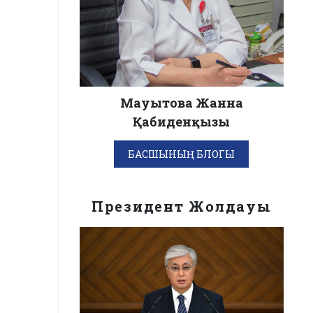
Мауытова Жанна
Қабиденқызы
БАСШЫНЫҢ БЛОГЫ
Президент Жолдауы