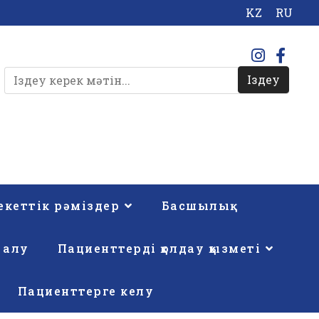
KZ
RU
Іздеу
кеттік рәміздер
Басшылық
 алу
Пациенттерді қолдау қызметі
Пациенттерге келу