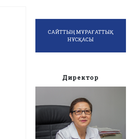
САЙТТЫҢ МҰРАҒАТТЫҚ
НҰСҚАСЫ
Директор