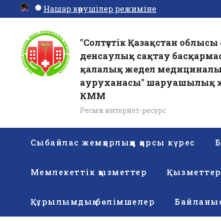
Нашар көрушілер режиміне
"Солтүстік Қазақстан облысы 
денсаулық сақтау басқарма
қалалық жедел медицинал
ауруханасы" шаруашылық ж
КММ
Ресми интернет-ресурс
Сыбайлас жемқорлыққа қарсы күрес
Б
Мемлекеттік қызметтер
Қызметте
Құрылымдық бөлімшелер
Байланы