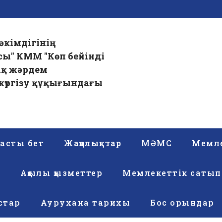
әкімдігінің
сы" КММ "Көп бейінді
ық жәрдем
үргізу құқығындағы
асты бет
Жаңалықтар
МӘМС
Мемле
р
Ақылы қызметтер
Мемлекеттік сатып
стар
Аурухана тарихы
Бос орындар