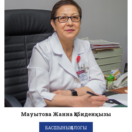
Мауытова Жанна Қабиденқызы
БАСШЫНЫҢ БЛОГЫ