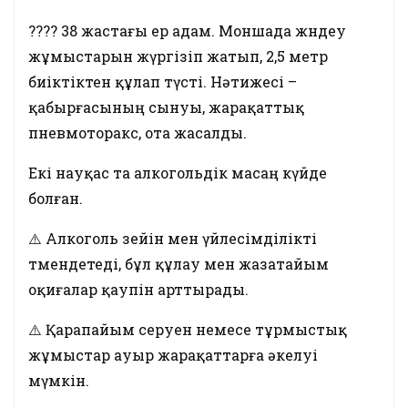
???? 38 жастағы ер адам. Моншада жөндеу
жұмыстарын жүргізіп жатып, 2,5 метр
биіктіктен құлап түсті. Нәтижесі –
қабырғасының сынуы, жарақаттық
пневмоторакс, ота жасалды.
Екі науқас та алкогольдік масаң күйде
болған.
⚠️ Алкоголь зейін мен үйлесімділікті
төмендетеді, бұл құлау мен жазатайым
оқиғалар қаупін арттырады.
⚠️ Қарапайым серуен немесе тұрмыстық
жұмыстар ауыр жарақаттарға әкелуі
мүмкін.