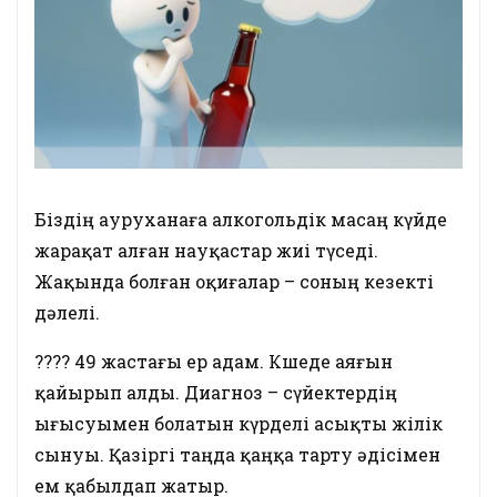
Біздің ауруханаға алкогольдік масаң күйде
жарақат алған науқастар жиі түседі.
Жақында болған оқиғалар – соның кезекті
дәлелі.
???? 49 жастағы ер адам. Көшеде аяғын
қайырып алды. Диагноз – сүйектердің
ығысуымен болатын күрделі асықты жілік
сынуы. Қазіргі таңда қаңқа тарту әдісімен
ем қабылдап жатыр.