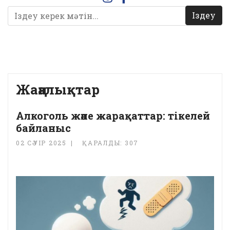
Іздеу
Жаңалықтар
Алкоголь және жарақаттар: тікелей
байланыс
02 СӘУІР 2025
ҚАРАЛДЫ: 307