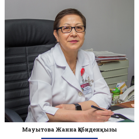
Мауытова Жанна Қабиденқызы