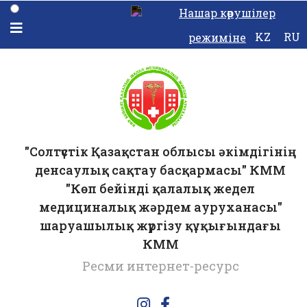
Нашар көрушілер
KZ
RU
режиміне
"Солтүстік Қазақстан облысы әкімдігінің
денсаулық сақтау басқармасы" КММ
"Көп бейінді қалалық жедел
медициналық жәрдем ауруханасы"
шаруашылық жүргізу құқығындағы
КММ
Ресми интернет-ресурс