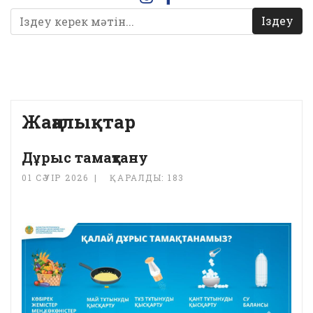
Іздеу
Жаңалықтар
Дұрыс тамақтану
01 СӘУІР 2026
ҚАРАЛДЫ: 183