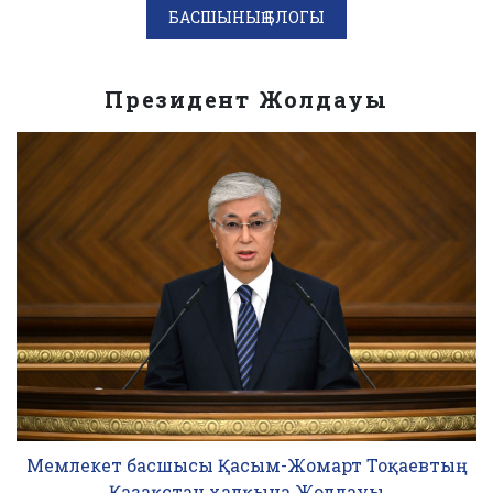
БАСШЫНЫҢ БЛОГЫ
Президент Жолдауы
Мемлекет басшысы Қасым-Жомарт Тоқаевтың
Қазақстан халқына Жолдауы